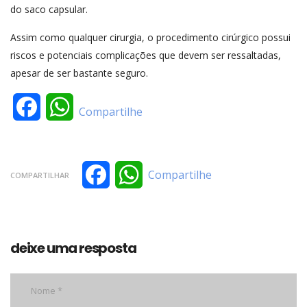
do saco capsular.
Assim como qualquer cirurgia, o procedimento cirúrgico possui
riscos e potenciais complicações que devem ser ressaltadas,
apesar de ser bastante seguro.
Facebook
WhatsApp
Compartilhe
Facebook
WhatsApp
Compartilhe
COMPARTILHAR
deixe uma resposta